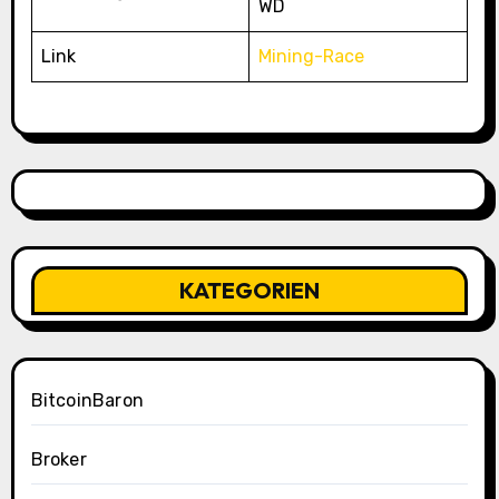
WD
Link
Mining-Race
KATEGORIEN
BitcoinBaron
Broker