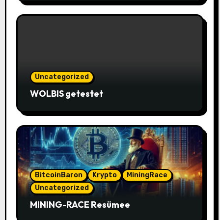
Uncategorized
WOLBIS getestet
BitcoinBaron
Krypto
MiningRace
Uncategorized
MINING-RACE Resümee