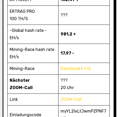
ERTRAG PRO
???
100 TH/S
-Global hash rate -
981,2 +
EH/s
Mining-Race hash rate
17,97 -
EH/s
Mining-Race
Dashboa43 +rd
Nächster
???
ZOOM-Call
20 Uhr
Link
ZOOM-Call
myYL2IxLtJwmPZPNF7
Einladungscode